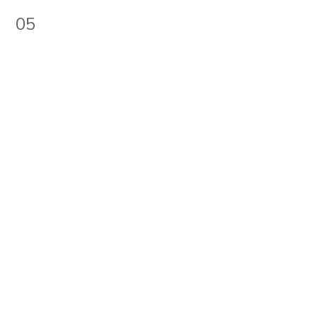
05
PROJECT
MANAGEMET
Gestión integral de proyectos
de edificación
SELLO
ES-EFFICIENT